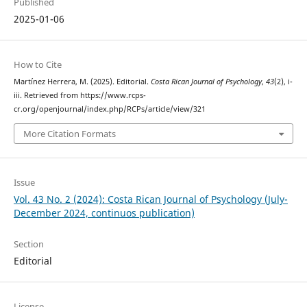
Published
2025-01-06
How to Cite
Martínez Herrera, M. (2025). Editorial.
Costa Rican Journal of Psychology
,
43
(2), i-
iii. Retrieved from https://www.rcps-
cr.org/openjournal/index.php/RCPs/article/view/321
More Citation Formats
Issue
Vol. 43 No. 2 (2024): Costa Rican Journal of Psychology (July-
December 2024, continuos publication)
Section
Editorial
License