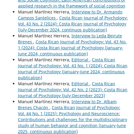
applied research in the framework of social cognition
Manuel Martínez Herrera,
Interview to Dr. Armando
Campos Santelices
,
Costa Rican Journal of Psychology:
Vol. 43 No. 2 (2024): Costa Rican Journal of Psychology
(July-December 2024, continuos publication)
Manuel Martínez Herrera,
Interview to Leda Beirute
Brenes
,
Costa Rican Journal of Psychology: Vol. 43 No.
1 (2024): Costa Rican Journal of Psychology (January-
June 2024, continuous publication)
Manuel Martínez Herrera,
Editorial
,
Costa Rican
Journal of Psychology: Vol. 43 No. 1 (2024): Costa Rican
Journal of Psychology (January-June 2024, continuous
publication)
Manuel Martínez Herrera,
Editorial
,
Costa Rican
Journal of Psychology: Vol. 42 No. 2 (2023): Costa Rican
Journal of Psychology (July-December 2023)
Manuel Martínez Herrera,
Interview to Dr. Albam
Brenes Chacón
,
Costa Rican Journal of Psychology:
Vol. 44 No. 1 (2025): Psychology and Neuroscience:
Contributions and challenges for the multidisciplinary
study of human behavior and cognition (January-June
2025, continuous publication)