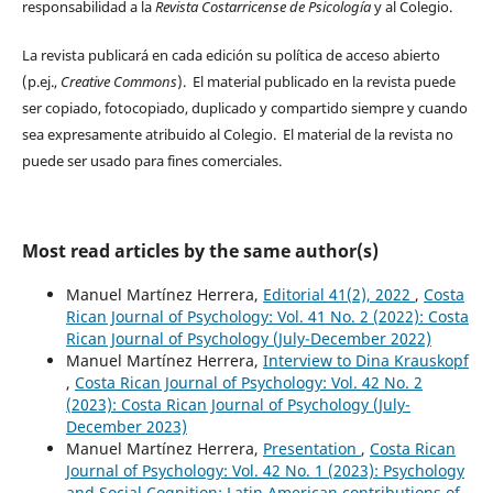
responsabilidad a la
Revista Costarricense de Psicología
y al Colegio.
La revista publicará en cada edición su política de acceso abierto
(p.ej.,
Creative Commons
). El material publicado en la revista puede
ser copiado, fotocopiado, duplicado y compartido siempre y cuando
sea expresamente atribuido al Colegio. El material de la revista no
puede ser usado para fines comerciales.
Most read articles by the same author(s)
Manuel Martínez Herrera,
Editorial 41(2), 2022
,
Costa
Rican Journal of Psychology: Vol. 41 No. 2 (2022): Costa
Rican Journal of Psychology (July-December 2022)
Manuel Martínez Herrera,
Interview to Dina Krauskopf
,
Costa Rican Journal of Psychology: Vol. 42 No. 2
(2023): Costa Rican Journal of Psychology (July-
December 2023)
Manuel Martínez Herrera,
Presentation
,
Costa Rican
Journal of Psychology: Vol. 42 No. 1 (2023): Psychology
and Social Cognition: Latin American contributions of