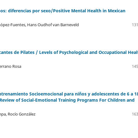
os: diferencias por sexo/Positive Mental Health in Mexican
 López-Fuentes, Hans Oudhof van Barneveld
131
icantes de Pilates / Levels of Psychological and Occupational Heal
Serrano Rosa
145
ntrenamiento Socioemocional para niños y adolescentes de 6 a 1
Review of Social-Emotional Training Programs For Children and
mpa, Rocío González
163