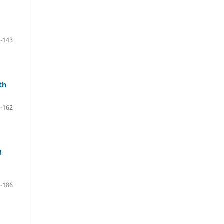
-143
th
-162
8
-186