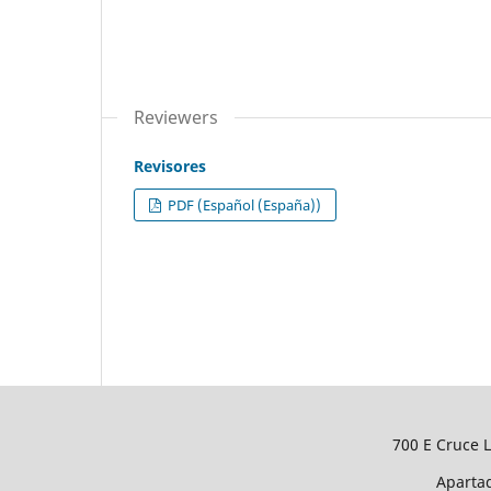
Reviewers
Revisores
PDF (Español (España))
700 E Cruce L
Apartad