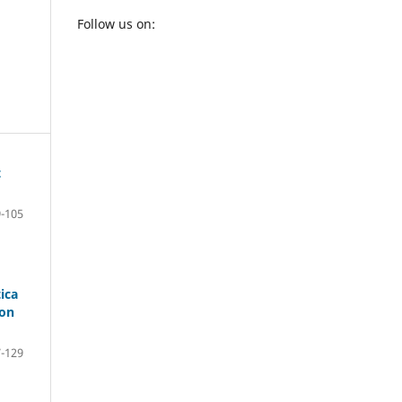
Follow us on:
t
-105
ica
ion
-129