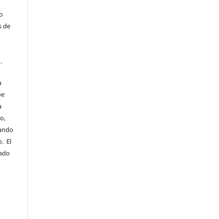
 o
s de
o.
u
ve
a
o,
uando
. El
sado