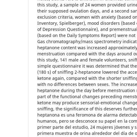
this study, a sample of 24 women provided uri
their supposed ovulation days, and a second sam
exclusion criteria, women with anxiety (based on
Inventory, Spielberger), mood disorders (based 
of Depression Questionnaire), and premenstrual
(based on the Daily Symptoms Report) were not 
Gas chromatography/mass spectrometry indicate
heptanone content was increased approximately
menstruation compared with the days around ovu
this study, 141 male and female volunteers, snif
simple questionnaire it was determined that the
(180 s) of sniffing 2-heptanone lowered the acce
ketone again, compared with the shorter sniffing
with no differences between sexes. The increase
heptanone during the day before menstruation
part of the functional changes preceding menstr
ketone may produce sensorial-emotional change
sniffing, the significance of this deserves furth
heptanona es una feromona de alarma detectabl
humanos, pero se desconoce su papel en la com
primer parte del estudio, 24 mujeres jóvenes y 
primera muestra de orina alrededor del día de 