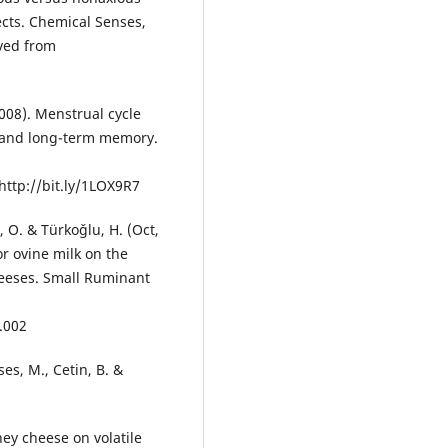
ects. Chemical Senses,
eved from
 2008). Menstrual cycle
l and long-term memory.
http://bit.ly/1LOX9R7
t, O. & Türkoǧlu, H. (Oct,
for ovine milk on the
heeses. Small Ruminant
.002
es, M., Cetin, B. &
hey cheese on volatile