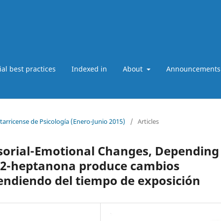
ial best practices
Indexed in
About
Announcements
starricense de Psicología (Enero-Junio 2015)
/
Articles
sorial-Emotional Changes, Depending
a 2-heptanona produce cambios
endiendo del tiempo de exposición