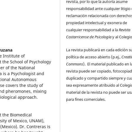
revista, por lo que la autoría asume
responsabilidad ante cualquier litigio
reclamación relacionada con derecho
propiedad intelectual y exonera de
cualquier responsabilidad a la
Revista
Costarricense de Psicología
y al Colegi
ruzana
La revista publicará en cada edición s
 Institute of
política de acceso abierto (p.ej.,
Creati
 the School of Psychology
Commons
). El material publicado en l
r of the National
revista puede ser copiado, fotocopiad
a is a Psychologist and
duplicado y compartido siempre y c
ational Autonomous
se covers the study of
sea expresamente atribuido al Colegio
 and pheromones, mixing
material de la revista no puede ser u
iological approach.
para fines comerciales.
t the Biomedical
sity of Mexico, UNAM),
Mexico). Dr. Contreras is