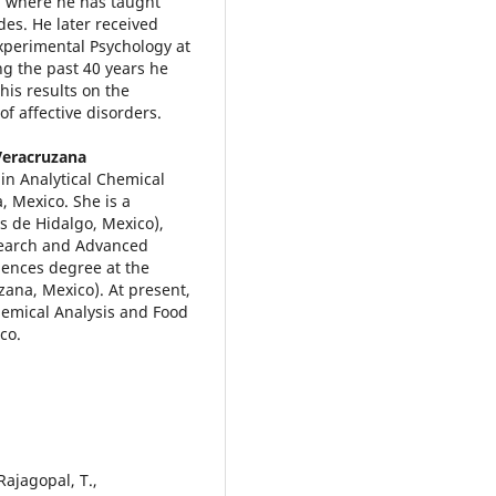
) where he has taught
des. He later received
Experimental Psychology at
ng the past 40 years he
is results on the
f affective disorders.
Veracruzana
in Analytical Chemical
, Mexico. She is a
 de Hidalgo, Mexico),
search and Advanced
iences degree at the
zana, Mexico). At present,
hemical Analysis and Food
co.
ajagopal, T.,