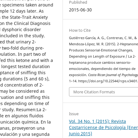
Published
ne specimens taken around
2015-06-30
ple 12 days later. As
 the State-Trait Anxiety
on the Clinical Diagnosis
 dysphoric disorder
How to Cite
included in the study.
Gutiérrez-García, A. G., Contreras, C. M., &
d that urinary 2-
Mendoza-López, M. R. (2015). 2-Heptanon
 two-fold during pre-
Produces Sensorial-Emotional Changes,
lation. In part two of
Depending on Length of Exposure / La 2-
fed this ketone and with a
heptanona produce cambios sensorio-
 longest tested duration
emocionales, dependiendo del tiempo de
ptance of sniffing this
exposición.
Costa Rican Journal of Psycholog
 durations (5 and 60 s),
1–14. https://doi.org/10.22544/rcps.v34i01
d concentration of 2-
 may be considered as
More Citation Formats
uation and sniffing this
s depending on time of
er study. Resumen:La 2-
Issue
e en algunos fluidos
Vol. 34 No. 1 (2015): Revista
unicación química. En la
Costarricense de Psicología (Ener
sanas, proveyeron una
Junio 2015)
ovulación y una segunda