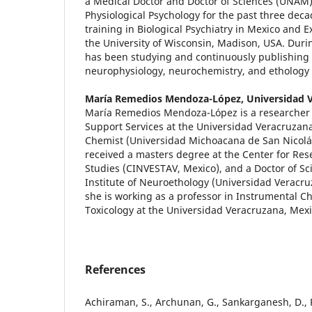
a Medical Doctor and Doctor of Sciences (UNAM
Physiological Psychology for the past three deca
training in Biological Psychiatry in Mexico and 
the University of Wisconsin, Madison, USA. Duri
has been studying and continuously publishing h
neurophysiology, neurochemistry, and ethology o
María Remedios Mendoza-López,
Universidad 
María Remedios Mendoza-López is a researcher 
Support Services at the Universidad Veracruzana
Chemist (Universidad Michoacana de San Nicolás
received a masters degree at the Center for Re
Studies (CINVESTAV, Mexico), and a Doctor of Sc
Institute of Neuroethology (Universidad Veracru
she is working as a professor in Instrumental C
Toxicology at the Universidad Veracruzana, Mexi
References
Achiraman, S., Archunan, G., Sankarganesh, D., R