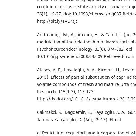
condition increases state anxiety of female subj
36(1), 19-27. doi: 10.1093/chemse/bjq087 Retri
http://bit.ly/1ADrsJt
Andreano, J. M., Arjomandi, H., & Cahill, L. (Jul,
modulation of the relationship between cortiso
Psychoneuroendocrinology, 33(6), 874-882. doi:
10.1016/j.psyneuen.2008.03.009 Retrieved from 
Atasoy, A. F., Hayaloglu, A. A., Kirmaci, H., Leven
2013). Effects of partial substitution of caprine 
volatile compounds of fresh and mature Urfa c
Research, 115(1-3), 113-123.
http://dx.doi.org/10.1016/j.smallrumres.2013.09
Cakmakci, S., Dagdemir, E., Hayaloglu, A. A., Gurs
Tahmas-Kahyaoglu, D. (Aug, 2013). Effect
of Penicillium roqueforti and incorporation of w