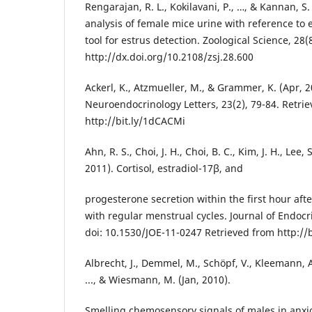
Rengarajan, R. L., Kokilavani, P., …, & Kannan, S
analysis of female mice urine with reference to 
tool for estrus detection. Zoological Science, 28(
http://dx.doi.org/10.2108/zsj.28.600
Ackerl, K., Atzmueller, M., & Grammer, K. (Apr, 2
Neuroendocrinology Letters, 23(2), 79-84. Retri
http://bit.ly/1dCACMi
Ahn, R. S., Choi, J. H., Choi, B. C., Kim, J. H., Lee, 
2011). Cortisol, estradiol-17β, and
progesterone secretion within the first hour a
with regular menstrual cycles. Journal of Endocr
doi: 10.1530/JOE-11-0247 Retrieved from http://b
Albrecht, J., Demmel, M., Schöpf, V., Kleemann, A.
..., & Wiesmann, M. (Jan, 2010).
Smelling chemosensory signals of males in anxi