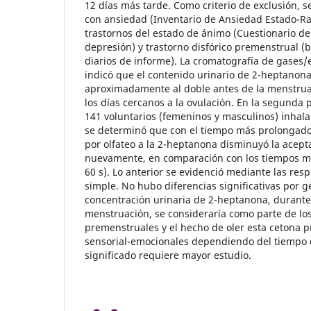
12 días más tarde. Como criterio de exclusión, 
con ansiedad (Inventario de Ansiedad Estado-Ra
trastornos del estado de ánimo (Cuestionario de 
depresión) y trastorno disfórico premenstrual (
diarios de informe). La cromatografía de gases
indicó que el contenido urinario de 2-heptano
aproximadamente al doble antes de la menstru
los días cercanos a la ovulación. En la segunda p
141 voluntarios (femeninos y masculinos) inhala
se determinó que con el tiempo más prolongado 
por olfateo a la 2-heptanona disminuyó la acept
nuevamente, en comparación con los tiempos más
60 s). Lo anterior se evidenció mediante las res
simple. No hubo diferencias significativas por g
concentración urinaria de 2-heptanona, durante 
menstruación, se consideraría como parte de lo
premenstruales y el hecho de oler esta cetona 
sensorial-emocionales dependiendo del tiempo 
significado requiere mayor estudio.