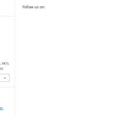
Follow us on:
e
y
,
34
(1),
.01
o-