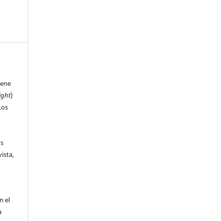
iene
ight
)
Los
us
ista,
n el
a