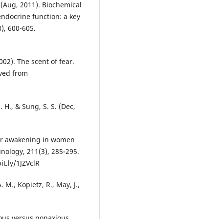
. (Aug, 2011). Biochemical
endocrine function: a key
8), 600-605.
002). The scent of fear.
eved from
S. H., & Sung, S. S. (Dec,
fter awakening in women
inology, 211(3), 285-295.
it.ly/1JZVclR
 M., Kopietz, R., May, J.,
ous versus nonaxious