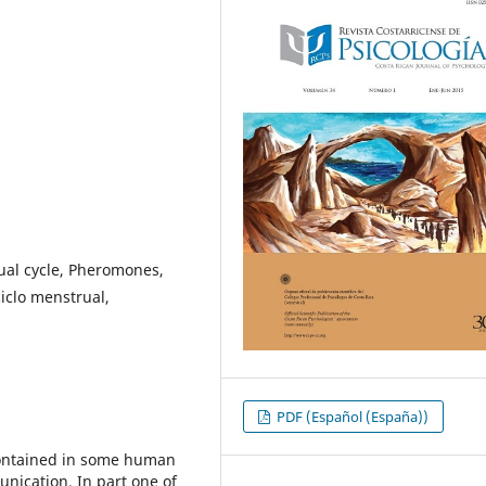
al cycle, Pheromones,
iclo menstrual,
PDF (Español (España))
ontained in some human
unication. In part one of