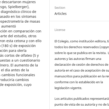
se descartaron mujeres
sgo, Spielberger),
Section
diagnóstico clínico de
Articles
basado en los síntomas
/espectrometría de masas
na aumentó
License
ación en comparación con
arte del estudio, otros
ron esta cetona y con ello
El Colegio, como institución editora, t
(180 s) de exposición
todos los derechos reservados (
copyr
ación para olerla
sobre lo que se publica en la revista. 
 cortos de olfateo (5 y
autores y las autoras firman una
puestas a un cuestionario
declaración de cesión de derechos de
énero. El aumento de la
el día antes de la
autoría en el caso de aceptación de s
s cambios funcionales
manuscritos para publicación en la rev
produciría cambios
conforme con lo establecido en la
de exposición, cuyo
legislación vigente.
Los artículos publicados representará
punto de vista de su autoría y no de l