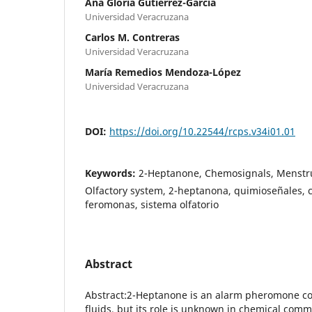
Ana Gloria Gutiérrez-García
Universidad Veracruzana
Carlos M. Contreras
Universidad Veracruzana
María Remedios Mendoza-López
Universidad Veracruzana
DOI:
https://doi.org/10.22544/rcps.v34i01.01
Keywords:
2-Heptanone, Chemosignals, Menstru
Olfactory system, 2-heptanona, quimioseñales, c
feromonas, sistema olfatorio
Abstract
Abstract:2-Heptanone is an alarm pheromone c
fluids, but its role is unknown in chemical comm