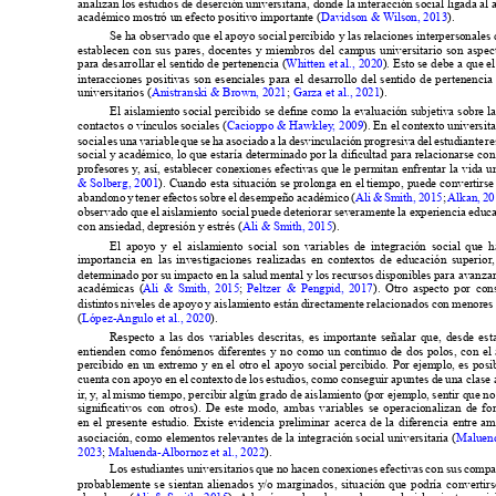
analizan los estudios de deserción universitaria, donde la interacción social ligada al 


académico mostró un efecto positivo importante (
).
Se ha observado que el apoyo social percibido y las relaciones interpersonales 
establecen con sus pares, docentes y miembros del campus universitario son aspec

para desarrollar el sentido de pertenencia (
). Esto se debe a que el
interacciones positivas son esenciales para el desarrollo del sentido de pertenencia 


universitarios (
; 
).
















contactos o vínculos sociales (
social es una variable que se ha asociado a la desvinculación progresiva del estudiante re































abandono y tener efectos sobre el desempeño académico (
; 
Alkan, 20











con ansiedad, depresión y estrés (
).
El apoyo y el aislamiento social son variables de integración social que 











determinado por su impacto en la salud mental y los recursos disponibles para avanzar 













académicas (
; 
distintos niveles de apoyo y aislamiento están directamente relacionados con menores
(
López-Angulo et al., 2020
).
Respecto a las dos variables descritas, es importante señalar que, desde esta
entienden como fenómenos diferentes y no como un continuo de dos polos, con el a




























ir
, y
, al mismo tiempo, percibir algún grado de aislamiento (por ejemplo, sentir que no 

























asociación, como elementos relevantes de la integración social universitaria (
Maluend
2023
; 
Maluenda-Albornoz et al., 2022
).











probablemente se sientan alienados y/o marginados, situación que podría convertirs