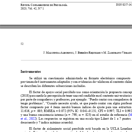






52


Inst
r
umentos
Se utilizó un cuestionario administrado en formato electrónico compuesto














se describen las diferentes subsecciones incluidas.
El factor de apoyo social percibido usa como orientación la propuesta conceptu
































factor compuesto por 4 ítems mostró buenos índices de ajuste para una estructura 
















1
1.616, 
p


y una buena consistencia interna (
 = .798; 
 = .823) en el estudio de referencia (
M















et al., 2022













