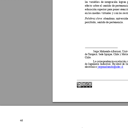
las variables de integración logran
efecto sobre el sentido de pertenenci
educación superior para poner atenció
en los medios virtuales y con las rest
Palabras clave:
 abandono, universidad
percibido, sentido de pertenencia.













Matía

La co
r
re
sp
onde
ncia e
n relac
ión c



















el
e
ct
r
ó
n
ic
o: 
jorgemaluend
a@u
dec.c
l
46