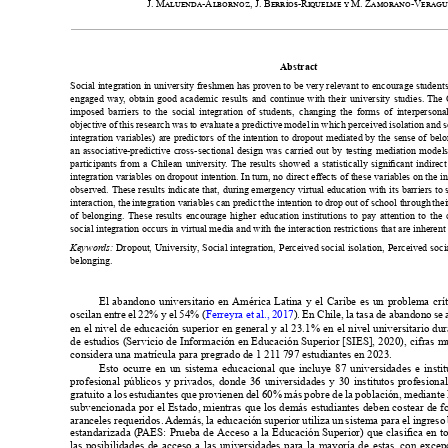


Abstract
Social integration in university freshmen has proven to be very relevant to encourage students 














imposed barriers to the social integration of students, changing the forms of interpersonal
objective of this research was to evaluate a predictive model in which perceived isolation and so
integration variables) are predictors of the intention to dropout mediated by the sense of belo




























observed. These results indicate that, during emer
gency virtual education with its barriers to









of belonging. These results encourage higher education institutions to pay attention to the
social integration occurs in virtual media and with the interaction restrictions that are inherent t











Keywor
ds:
belonging.




















oscilan entre el 22% y el 54% (
Ferreyra et al., 2017
en el nivel de educación superior en general y al 23.1% en el nivel universitario dur
de estudios (Servicio de Información en Educación Superior [SIES], 2020), cifras mu
considera una matrícula para pregrado de 1 21
1 797 estudiantes en 2023.
Esto ocurre en un sistema educacional que incluye 87 universidades e insti
profesional públicos y privados, donde 36 universidades y 30 institutos profesiona
gratuito a los estudiantes que provienen del 60% más pobre de la población, mediante l
subvencionada por el Estado, mientras que los demás estudiantes deben costear de fo
aranceles requeridos. 
Además, la educación superior utiliza un sistema para el ingreso


























