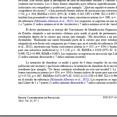























(relaciones con compañeros y profesores), por ejemplo, “¿Qué tan seguido te sientes d



compañeros de carrera?”









5.741, 
p








de referencia (
Maluenda-Albornoz et al., 2022
). Las respuestas se registran en una es











de Estudio, adaptado a universitarios chilenos para medir el grado de pertenencia
estudiantes dentro de la carrera que cursan (por ejemplo, “Me describiría a mí mi












adaptada de este factor está compuesta por 4 ítems que, en el estudio de referencia 


et al., 2022), mostraron una buena consistencia interna (
 = .815; 
 = .834) y buenos











2
para una estructura unifactorial (
 = 3.126, 
p
0.999; TLI = 0.999; RSMR = 0.005). Las respuestas se registran en una escala tipo Like

La intención de abandono se midió a partir de 4 ítems tomados de un estu
población universitaria y que hacen referencia a la intención de abandono de la univer
estudiante (por ejemplo, “No deseo continuar estudiando en esta universidad”). La




























p 
en el estudio de referencia (
Maluenda-Albornoz et al., 2022
). Las respuestas se regi






