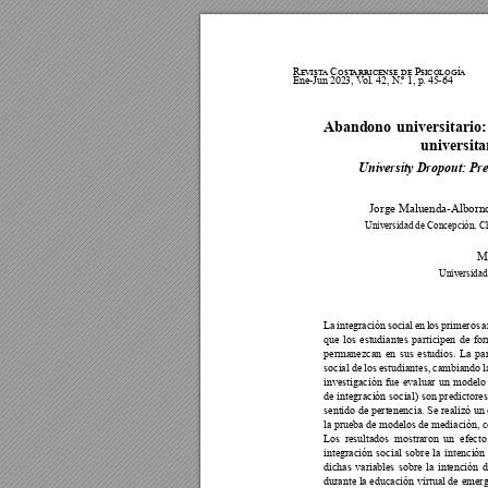



Ene
-Jun 2023, V
ol. 42, N.
º 1, p
. 
45
-
6
4
Abandono universitario:
universita
University Dropout: Pre
Jorge Maluenda-Alborn

M

La integración social en los primeros 
que los estudiantes participen de f






social de los estudiantes, cambiando la
investigación fue evaluar un modelo 
de integración social) son predictor
sentido de pertenencia. Se realizó un
la prueba de modelos de mediación, co





integración social sobre la intenció
dichas variables sobre la intención 
durante la educación virtual de emerg