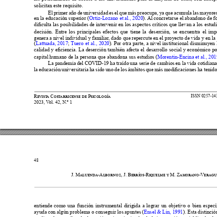
solicitan este requisito.
El primer año de universidad es el que más preocupa, ya que acumula las mayores


en la educación superior (
). 
Al concretarse el abandono de f









decisión. Entre los principales efectos que tiene la deserción, se encuentra el im
genera a nivel individual y familiar
, dado que repercute en el proyecto de vida y en la







(
Lattuada, 2017
; 
Tuero et al., 2020













capital humano de la persona que abandona sus estudios (
Morentin-Encina et al., 201












la educación universitaria ha sido uno de los 
ámbitos 






48


















ayuda con algún problema o conseguir los apuntes (
). Esta distinció