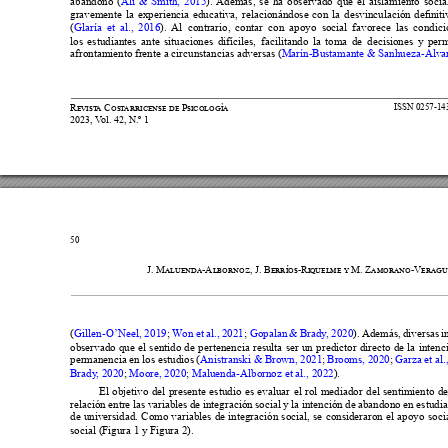




abandono (
). 
Además, se ha observado que el aislamiento social













(
). 
Al contrario, contar con apoyo social favorece las condic
los estudiantes ante situaciones difíciles, facilitando la toma de decisiones y pe

afrontamiento frente a circunstancias adversas (






50












(
; 
al., 2021
; 
). 
Además, diversas i
observado que el sentido de pertenencia resulta ser un predictor directo de la inten




permanencia en los estudios (
; 
Brooms, 2020
; 
Brady
, 2020
; 
Moore, 2020
; 
Maluenda-Albornoz et al., 2022
).
El objetivo del presente estudio es evaluar el rol mediador del sentimiento de
relación entre las variables de integración social y la intención de abandono en estudi












social (Figura 1 y Figura 2).